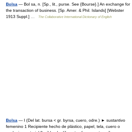
Bolsa
— Bol sa, n. [Sp., lit., purse. See {Bourse}.] An exchange for
the transaction of business. [Sp. Amer. & Phil. Islands] [Webster
1913 Suppl.] …
The Collaborative International Dictionary of English
Bolsa
— I (Del lat. bursa < gr. byrsa, cuero, odre.) ► sustantivo
femenino 1 Recipiente hecho de plástico, papel, tela, cuero o