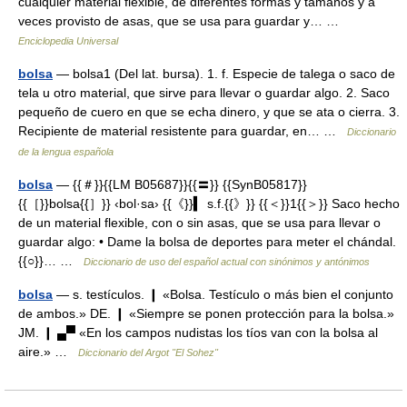
cualquier material flexible, de diferentes formas y tamaños y a
veces provisto de asas, que se usa para guardar y… …
Enciclopedia Universal
bolsa
— bolsa1 (Del lat. bursa). 1. f. Especie de talega o saco de
tela u otro material, que sirve para llevar o guardar algo. 2. Saco
pequeño de cuero en que se echa dinero, y que se ata o cierra. 3.
Recipiente de material resistente para guardar, en… …
Diccionario
de la lengua española
bolsa
— {{＃}}{{LM B05687}}{{〓}} {{SynB05817}}
{{［}}bolsa{{］}} ‹bol·sa› {{《}}▍ s.f.{{》}} {{＜}}1{{＞}} Saco hecho
de un material flexible, con o sin asas, que se usa para llevar o
guardar algo: • Dame la bolsa de deportes para meter el chándal.
{{○}}… …
Diccionario de uso del español actual con sinónimos y antónimos
bolsa
— s. testículos. ❙ «Bolsa. Testículo o más bien el conjunto
de ambos.» DE. ❙ «Siempre se ponen protección para la bolsa.»
JM. ❙ ▄▀ «En los campos nudistas los tíos van con la bolsa al
aire.» …
Diccionario del Argot "El Sohez"