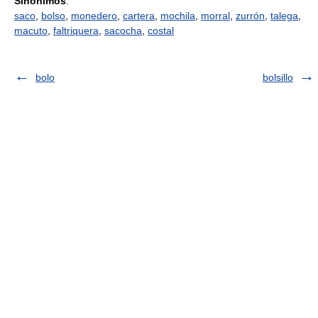
Sinónimos
:
saco
,
bolso
,
monedero
,
cartera
,
mochila
,
morral
,
zurrón
,
talega
,
macuto
,
faltriquera
,
sacocha
,
costal
bolo
bolsillo