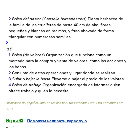
2
Bolsa del pastor
(
Capsella bursapastoris
) Planta herbácea de
la familia de las crucíferas de hasta 40 cm de alto, flores
pequeñas y blancas en racimos, y fruto abovado de forma
triangular con numerosas semillas.
2
s
f
1
Bolsa
(
de valores
) Organización que funciona como un
mercado para la compra y venta de valores, como las acciones y
los bonos
2
Conjunto de estas operaciones y lugar donde se realizan
3
Subir
o
bajar la bolsa
Elevarse o bajar el precio de los valores
4
Bolsa de trabajo
Organización encargada de informar quien
ofrece trabajo y quien lo necesita.
Diccionario del español usual en México par Luis Fernando Lara
.
Luis Fernando Lara
.
2013
.
Игры ⚽
Поможем написать курсовую